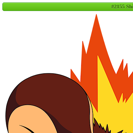
#2155 Sh